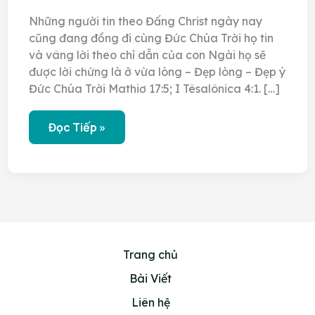
Những người tin theo Đấng Christ ngày nay
cũng đang đồng đi cùng Đức Chúa Trời họ tin
và vâng lời theo chỉ dẫn của con Ngài họ sẽ
được lời chứng là ở vừa lòng – Đẹp lòng – Đẹp ý
Đức Chúa Trời Mathiơ 17:5; I Têsalônica 4:1. […]
Đồng
Đọc Tiếp »
Đi
Cùng
Đức
Chúa
Trời
Là
Như
Thế
Nào?
10
Trang chủ
Bài Viết
Liên hệ