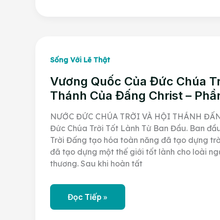
Đến
Sự
Sống
Đời
Đời
Sống Với Lẽ Thật
Vương Quốc Của Đức Chúa Tr
Thánh Của Đấng Christ – Phần
NƯỚC ĐỨC CHÚA TRỜI VÀ HỘI THÁNH ĐẤN
Đức Chúa Trời Tốt Lành Từ Ban Đầu. Ban đầ
Trời Đấng tạo hóa toàn năng đã tạo dựng trờ
đã tạo dựng một thế giới tốt lành cho loài 
thương. Sau khi hoàn tất
Vương
Đọc Tiếp »
Quốc
Của
Đức