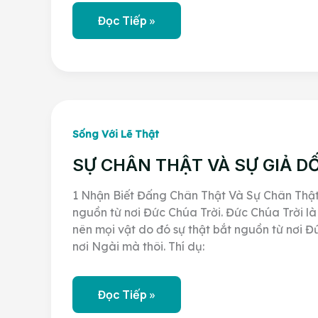
Trả
Đọc Tiếp »
Lời
Về:
Hội
Thánh
Đấng
Christ.
Các
Hệ
Phái
Tin
Sống Với Lẽ Thật
Lành
Và
SỰ CHÂN THẬT VÀ SỰ GIẢ DỐ
Sự
Khác
Biệt
1 Nhận Biết Đấng Chân Thật Và Sự Chân Thật
nguồn từ nơi Đức Chúa Trời. Đức Chúa Trời l
nên mọi vật do đó sự thật bắt nguồn từ nơi Đứ
nơi Ngài mà thôi. Thí dụ:
SỰ
Đọc Tiếp »
CHÂN
THẬT