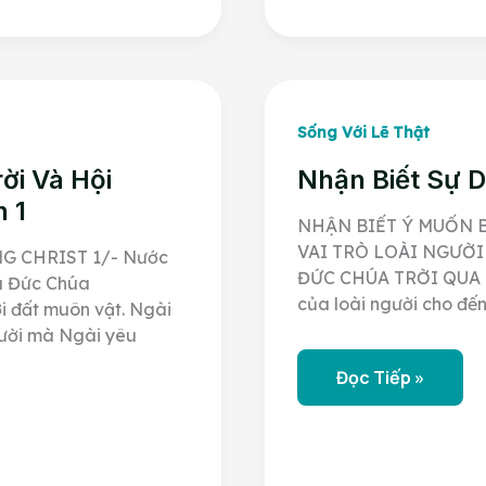
Đức
Chúa
Trời
Và
Hội
Thánh
Của
Đấng
Sống Với Lẽ Thật
Christ
–
ời Và Hội
Nhận Biết Sự 
Phần
2
 1
NHẬN BIẾT Ý MUỐN B
VAI TRÒ LOÀI NGƯỜI
G CHRIST 1/- Nước
ĐỨC CHÚA TRỜI QUA TH
u Đức Chúa
của loài người cho đế
i đất muôn vật. Ngài
người mà Ngài yêu
Nhận
Đọc Tiếp »
Biết
Sự
Dạy
Dỗ
Của
Đức