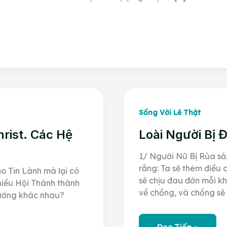
Sống Với Lẽ Thật
rist. Các Hệ
Loài Người Bị 
1/ Người Nữ Bị Rủa sả
rằng: Ta sẽ thêm điều 
ạo Tin Lành mà lại có
sẽ chịu đau đớn mỗi kh
nhiều Hội Thánh thành
về chồng, và chồng sẽ
hướng khác nhau?
Loài