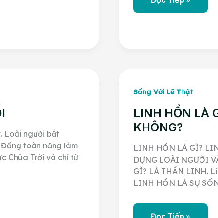
Đọc Tiếp »
Người
Bị
Đuổi
Khỏi
Vườn
Êđen
–
Bài
Số
8
Sống Với Lẽ Thật
I
LINH HỒN LÀ 
KHÔNG?
. Loài người bắt
à Đấng toàn năng làm
LINH HỒN LÀ GÌ? LI
c Chúa Trời và chỉ từ
DỰNG LOÀI NGƯỜI VÀ
GÌ? LÀ THẦN LINH. Linh
LINH HỒN LÀ SỰ SỐNG
LINH
Đọc Tiếp »