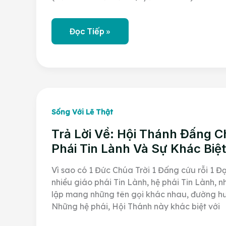
Những
Đọc Tiếp »
Người
Được
Sai
Và
Những
Người
Không
Được
Sai
Sống Với Lẽ Thật
Trả Lời Về: Hội Thánh Đấng Ch
Phái Tin Lành Và Sự Khác Biệt
Vì sao có 1 Đức Chúa Trời 1 Đấng cứu rỗi 1 Đ
nhiều giáo phái Tin Lành, hệ phái Tin Lành, 
lập mang những tên gọi khác nhau, đường 
Những hệ phái, Hội Thánh này khác biệt với