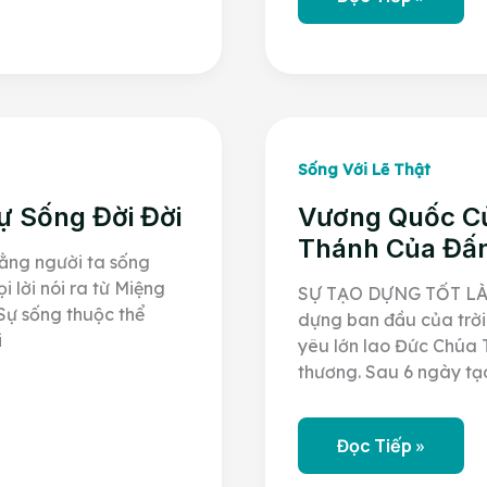
HỒN
LÀ
GÌ?
LINH
HỒN
CÓ
BẤT
TỬ
KHÔNG?
Sống Với Lẽ Thật
ự Sống Đời Đời
Vương Quốc Củ
Thánh Của Đấn
rằng người ta sống
 lời nói ra từ Miệng
SỰ TẠO DỰNG TỐT LÀN
 Sự sống thuộc thể
dựng ban đầu của trời 
i
yêu lớn lao Đức Chúa 
thương. Sau 6 ngày tạ
Vương
Đọc Tiếp »
Quốc
Của