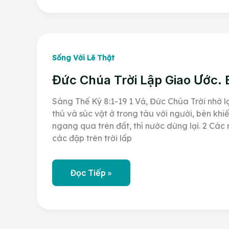
Chúa
Trời
Và
Hội
Thánh
Của
Đấng
Sống Với Lẽ Thật
Christ
–
Đức Chúa Trời Lập Giao Ước. B
Phần
1
Sáng Thế Ký 8:1-19 1 Vả, Đức Chúa Trời nhớ l
thú và súc vật ở trong tàu với người, bèn khiế
ngang qua trên đất, thì nước dừng lại. 2 Các
các đập trên trời lấp
Đức
Đọc Tiếp »
Chúa
Trời
Lập
Giao
Ước.
Bài