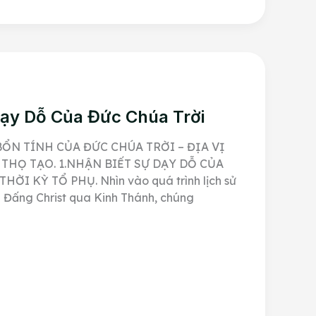
Dạy Dỗ Của Đức Chúa Trời
ỔN TÍNH CỦA ĐỨC CHÚA TRỜI – ĐỊA VỊ
 THỌ TẠO. 1.NHẬN BIẾT SỰ DẠY DỖ CỦA
ỜI KỲ TỔ PHỤ. Nhìn vào quá trình lịch sử
n Đấng Christ qua Kinh Thánh, chúng