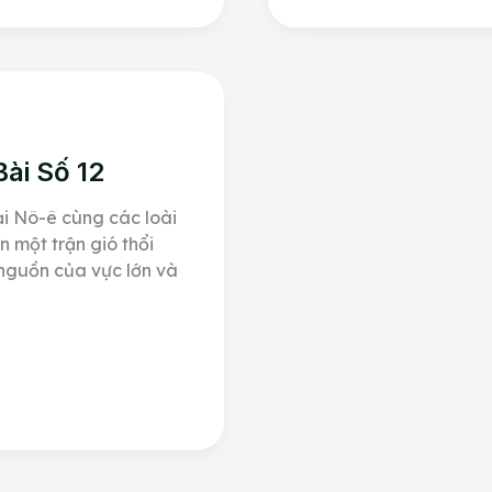
Chúa
Trời
ài Số 12
ại Nô-ê cùng các loài
n một trận gió thổi
 nguồn của vực lớn và