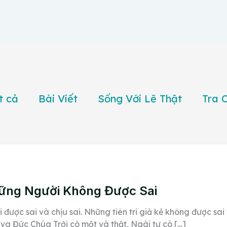
t cả
Bài Viết
Sống Với Lẽ Thật
Tra 
ững Người Không Được Sai
i được sai và chịu sai. Những tiên tri giả kẻ không được sa
va Đức Chúa Trời có một và thật, Ngài tự có […]