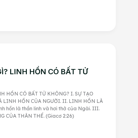
GÌ? LINH HỒN CÓ BẤT TỬ
NH HỒN CÓ BẤT TỬ KHÔNG? I. SỰ TẠO
 LINH HỒN CỦA NGƯỜI. II. LINH HỒN LÀ
 hồn là thần linh và hơi thở của Ngài. III.
 CỦA THÂN THỂ. (Giacơ 2:26)