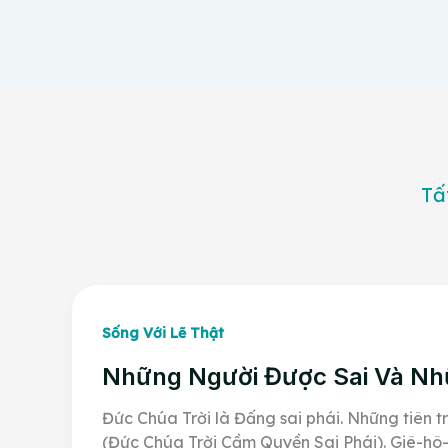
Filter
Tấ
posts
by
category
Sống Với Lẽ Thật
Những Người Được Sai Và Nh
Đức Chúa Trời là Đấng sai phái. Những tiên tr
(Đức Chúa Trời Cầm Quyền Sai Phái). Giê-hô-