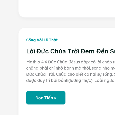
VÀ
SỰ
GIẢ
DỐI
Sống Với Lẽ Thật
Lời Đức Chúa Trời Đem Đến S
Mathiơ 4:4 Đức Chúa Jêsus đáp: có lời chép 
chẳng phải chỉ nhờ bánh mà thôi, song nhờ mọi
Đức Chúa Trời. Chúa cho biết có hai sự sống.
được duy trì bởi bánh(lương thực). Loài ngườ
Lời
Đọc Tiếp »
Đức
Chúa
Trời
Đem