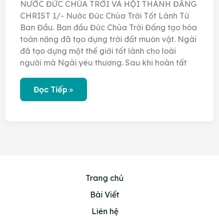
NƯỚC ĐỨC CHÚA TRỜI VÀ HỘI THÁNH ĐẤNG
CHRIST 1/- Nước Đức Chúa Trời Tốt Lành Từ
Ban Đầu. Ban đầu Đức Chúa Trời Đấng tạo hóa
toàn năng đã tạo dựng trời đất muôn vật. Ngài
đã tạo dựng một thế giới tốt lành cho loài
người mà Ngài yêu thương. Sau khi hoàn tất
Vương
Đọc Tiếp »
Quốc
Của
Đức
Chúa
Trời
Và
Hội
Thánh
Của
Đấng
Christ
Trang chủ
–
Phần
Bài Viết
1
Liên hệ