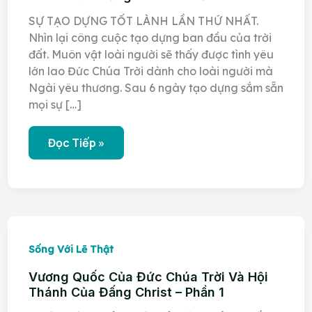
SỰ TẠO DỰNG TỐT LÀNH LẦN THỨ NHẤT.
Nhìn lại công cuộc tạo dựng ban đầu của trời
đất. Muôn vật loài người sẽ thấy được tình yêu
lớn lao Đức Chúa Trời dành cho loài người mà
Ngài yêu thương. Sau 6 ngày tạo dựng sắm sẵn
mọi sự […]
Vương
Đọc Tiếp »
Quốc
Của
Đức
Chúa
Trời
Và
Hội
Thánh
Của
Sống Với Lẽ Thật
Đấng
Christ
–
Vương Quốc Của Đức Chúa Trời Và Hội
Phần
Thánh Của Đấng Christ – Phần 1
2