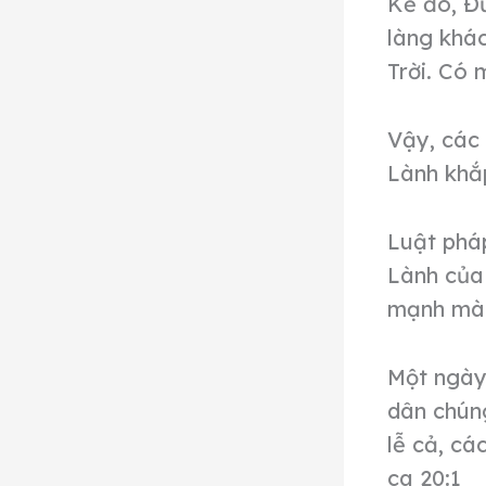
Kế đó, Đứ
làng khá
Trời. Có 
Vậy, các 
Lành khắp
Luật pháp
Lành của
mạnh mà 
Một ngày
dân chúng
lễ cả, cá
ca 20:1