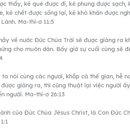
c thấy, kẻ què được đi, kẻ phung được sạch, 
, kẻ chết được sống lại, kẻ khó khăn được ng
 Lành. Ma-thi-ơ 11:5
nầy về nước Đức Chúa Trời sẽ được giảng ra k
hứng cho muôn dân. Bấy giờ sự cuối cùng sẽ đ
4
 ta nói cùng các ngươi, khắp cả thế gian, hễ nơ
được giảng ra, thì cũng thuật lại việc người ấ
n người. Ma-thi-ơ 26:13
Lành của Đức Chúa Jêsus Christ, là Con Đức C
 1:1