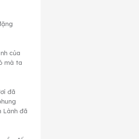
 đặng
ành của
đó mà ta
ơi đã
 phung
in Lành đã