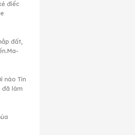
kẻ điếc
he
hắp đất,
ến.Ma-
i nào Tin
y đã làm
húa