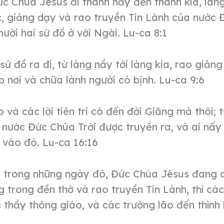
c Chúa Jêsus đi thành nầy đến thành kia, làn
c, giảng dạy và rao truyền Tin Lành của nước
mười hai sứ đồ ở với Ngài. Lu-ca 8:1
sứ đồ ra đi, từ làng nầy tới làng kia, rao giảng
 nơi và chữa lành người có bịnh. Lu-ca 9:6
 và các lời tiên tri có đến đời Giăng mà thôi; 
 nước Đức Chúa Trời được truyền ra, và ai nấy
vào đó. Lu-ca 16:16
 trong những ngày đó, Đức Chúa Jêsus đang 
 trong đền thờ và rao truyền Tin Lành, thì các
c thầy thông giáo, và các trưởng lão đến thình l