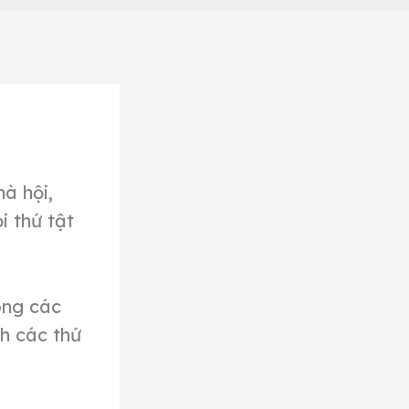
à hội,
i thứ tật
ong các
nh các thứ