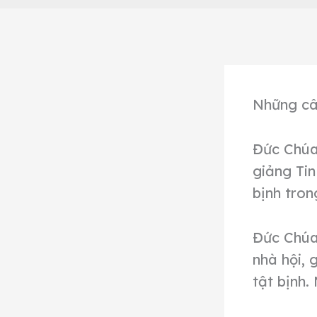
Những câu
Đức Chúa 
giảng Tin
bịnh tron
Đức Chúa 
nhà hội, 
tật bịnh.