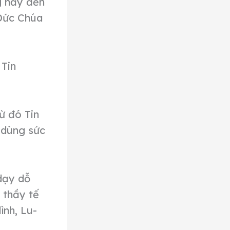
g nầy đến
 Đức Chúa
 Tin
từ đó Tin
 dùng sức
dạy dỗ
 thầy tế
ình, Lu-