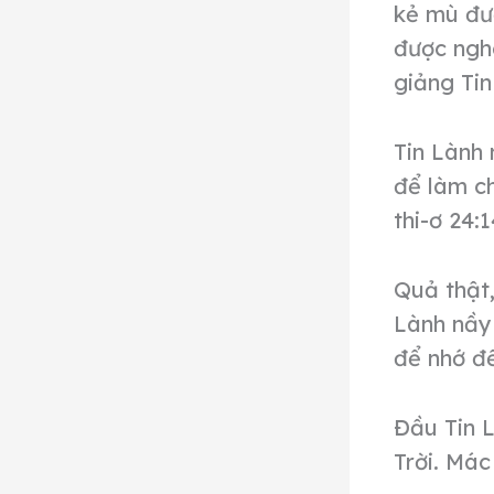
kẻ mù đượ
được nghe
giảng Tin
Tin Lành 
để làm c
thi-ơ 24:1
Quả thật,
Lành nầy 
để nhớ đế
Đầu Tin 
Trời. Mác