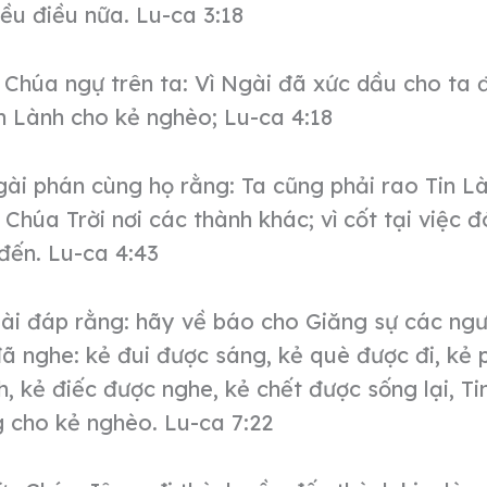
ều điều nữa. Lu-ca 3:18
 Chúa ngự trên ta: Vì Ngài đã xức dầu cho ta
n Lành cho kẻ nghèo; Lu-ca 4:18
ài phán cùng họ rằng: Ta cũng phải rao Tin L
Chúa Trời nơi các thành khác; vì cốt tại việc 
đến. Lu-ca 4:43
ài đáp rằng: hãy về báo cho Giăng sự các ngư
ã nghe: kẻ đui được sáng, kẻ què được đi, kẻ
, kẻ điếc được nghe, kẻ chết được sống lại, T
 cho kẻ nghèo. Lu-ca 7:22