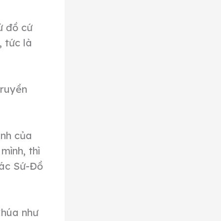
ứ đồ cứ
 tức là
truyền
ành của
mình, thì
Các Sứ-Đồ
Chúa như