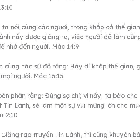
13:10
 ta nói cùng các ngươi, trong khắp cả thế gian
ành nầy được giảng ra, việc người đã làm cũn
để nhớ đến người. Mác 14:9
 cùng các sứ đồ rằng: Hãy đi khắp thế gian, g
 mọi người. Mác 16:15
bèn phán rằng: Đừng sợ chi; vì nầy, ta báo cho
t Tin Lành, sẽ làm một sự vui mừng lớn cho m
a 2:10
 Giăng rao truyền Tin Lành, thì cũng khuyên b