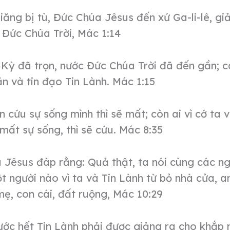
iăng bị tù, Đức Chúa Jêsus đến xứ Ga-li-lê, gi
 Đức Chúa Trời, Mác 1:14
 Kỳ đã trọn, nước Đức Chúa Trời đã đến gần; c
n và tin đạo Tin Lành. Mác 1:15
n cứu sự sống mình thì sẽ mất; còn ai vì cớ ta 
ất sự sống, thì sẽ cứu. Mác 8:35
 Jêsus đáp rằng: Quả thật, ta nói cùng các ng
 người nào vì ta và Tin Lành từ bỏ nhà cửa, a
ẹ, con cái, đất ruộng, Mác 10:29
ước hết Tin Lành phải được giảng ra cho khắp