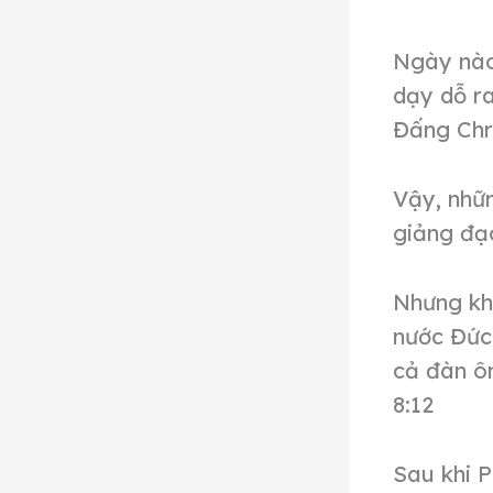
Ngày nào 
dạy dỗ ra
Đấng Chr
Vậy, nhữn
giảng đạ
Nhưng khi
nước Đức 
cả đàn ô
8:12
Sau khi 