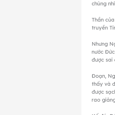
chúng nhi
Thần của
truyền Ti
Nhưng Ng
nước Đức 
được sai 
Đoạn, Ng
thấy và đ
được sạch
rao giảng