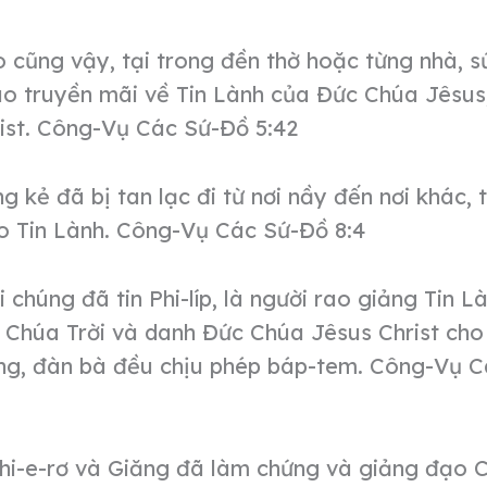
cũng vậy, tại trong đền thờ hoặc từng nhà, s
o truyền mãi về Tin Lành của Đức Chúa Jêsus,
ist. Công-Vụ Các Sứ-Đồ 5:42
g kẻ đã bị tan lạc đi từ nơi nầy đến nơi khác, 
o Tin Lành. Công-Vụ Các Sứ-Đồ 8:4
 chúng đã tin Phi-líp, là người rao giảng Tin L
Chúa Trời và danh Đức Chúa Jêsus Christ cho 
ng, đàn bà đều chịu phép báp-tem. Công-Vụ 
Phi-e-rơ và Giăng đã làm chứng và giảng đạo 