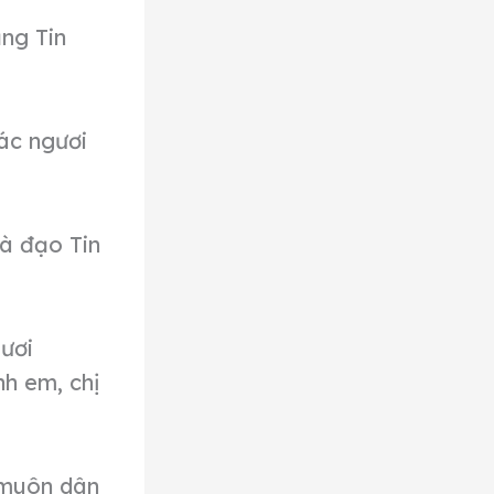
ảng Tin
ác ngươi
và đạo Tin
ươi
nh em, chị
 muôn dân