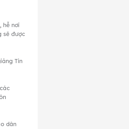
, hễ nơi
g sẽ được
iảng Tin
 các
uôn
ảo dân