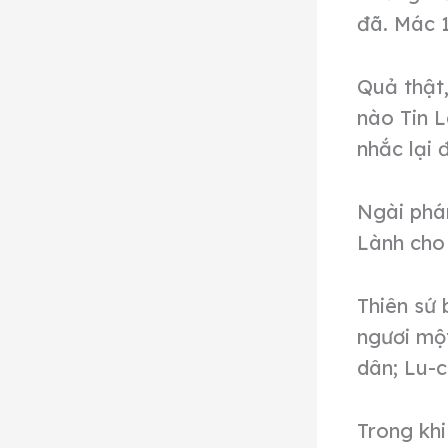
đã. Mác 
Quả thật,
nào Tin L
nhắc lại 
Ngài phán
Lành cho
Thiên sứ 
ngươi mộ
dân; Lu-c
Trong khi