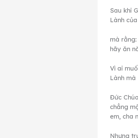
Sau khi G
Lành của
mà rằng:
hãy ăn nă
Vì ai muố
Lành mà m
Đức Chúa
chẳng một
em, cha m
Nhưng tr