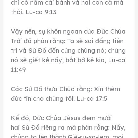
chỉ có năm cái bánh và hai con cá mà
thôi. Lu-ca 9:13
Vậy nên, sự khôn ngoan của Đức Chúa
Trời đã phán rằng: Ta sẽ sai đấng tiên
tri và Sứ Đồ đến cùng chúng nó; chúng
nó sẽ giết kẻ nầy, bắt bớ kẻ kia, Lu-ca
11:49
Các Sứ Đồ thưa Chúa rằng: Xin thêm
đức tin cho chúng tôi! Lu-ca 17:5
Kế đó, Đức Chúa Jêsus đem mười
hai Sứ Đồ riêng ra mà phán rằng: Nầy,
chúng ta lên thành Giê-ru-sa-lem, mọi