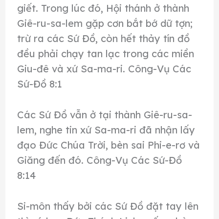
giết. Trong lúc đó, Hội thánh ở thành
Giê-ru-sa-lem gặp cơn bắt bớ dữ tợn;
trừ ra các Sứ Đồ, còn hết thảy tín đồ
đều phải chạy tan lạc trong các miền
Giu-đê và xứ Sa-ma-ri. Công-Vụ Các
Sứ-Đồ 8:1
Các Sứ Đồ vẫn ở tại thành Giê-ru-sa-
lem, nghe tin xứ Sa-ma-ri đã nhận lấy
đạo Đức Chúa Trời, bèn sai Phi-e-rơ và
Giăng đến đó. Công-Vụ Các Sứ-Đồ
8:14
Si-môn thấy bởi các Sứ Đồ đặt tay lên