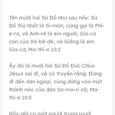
Tên mười hai Sứ Đồ như sau nầy: Sứ
Đồ thứ nhất là Si-môn, cũng gọi là Phi-
e-rơ, và Anh-rê là em người; Gia-cơ
con của Xê-bê-đê, và Giăng là em
Gia-cơ; Ma-thi-ơ 10:2
Ấy đó là mười hai Sứ Đồ Đức Chúa
Jêsus sai đi, và có truyền rằng: Đừng
đi đến dân ngoại, cũng đừng vào một
thành nào của dân Sa-ma-ri cả; Ma-
thi-ơ 10:5
Bấy giờ có một người trong mười