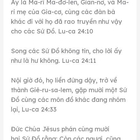
Ấy là Ma-ri Ma-đơ-len, Gian-nơ, và Ma-
ri mẹ của Gia-cơ, cùng các đàn bà
khác đi với họ đã rao truyền như vậy
cho các Sứ Đồ. Lu-ca 24:10
Song các Sứ Đồ không tin, cho lời ấy
như là hư không. Lu-ca 24:11
Nội giờ đó, họ liền đứng dậy, trở về
thành Giê-ru-sa-lem, gặp mười một Sứ
Đồ cùng các môn đồ khác đang nhóm
lại, Lu-ca 24:33
Đức Chúa Jêsus phán cùng mười
hai Sứ Đồ rằng: Còn các ngươi, cũng