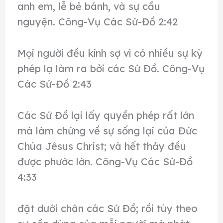
anh em, lễ bẻ bánh, và sự cầu
nguyện. Công-Vụ Các Sứ-Đồ 2:42
Mọi người đều kính sợ vì có nhiều sự kỳ
phép lạ làm ra bởi các Sứ Đồ. Công-Vụ
Các Sứ-Đồ 2:43
Các Sứ Đồ lại lấy quyền phép rất lớn
mà làm chứng về sự sống lại của Đức
Chúa Jêsus Christ; và hết thảy đều
được phước lớn. Công-Vụ Các Sứ-Đồ
4:33
đặt dưới chân các Sứ Đồ; rồi tùy theo