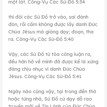
một lát. Công-Vụ Các Sứ-Đồ 5:34
thì đòi các Sứ Đồ trở vào, sai đánh
đòn, rồi cấm không được lấy danh Đức
Chúa Jêsus mà giảng dạy; đoạn, tha
ra. Công-Vụ Các Sứ-Đồ 5:40
Vậy, các Sứ Đồ từ tòa công luận ra,
đều hớn hở về mình đã được kể là xứng
đáng chịu nhục vì danh Đức Chúa
Jêsus. Công-Vụ Các Sứ-Đồ 5:41
Ngày nào cũng vậy, tại trong đền thờ
hoặc từng nhà, Sứ Đồ cứ dạy dỗ rao
truyền mãi về Tin Lành của Đức Chúa