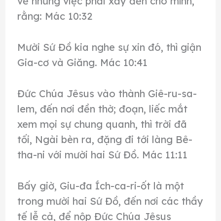
về những việc phải xảy đến cho mình,
rằng: Mác 10:32
Mười Sứ Đồ kia nghe sự xin đó, thì giận
Gia-cơ và Giăng. Mác 10:41
Đức Chúa Jêsus vào thành Giê-ru-sa-
lem, đến nơi đền thờ; đoạn, liếc mắt
xem mọi sự chung quanh, thì trời đã
tối, Ngài bèn ra, đặng đi tới làng Bê-
tha-ni với mười hai Sứ Đồ. Mác 11:11
Bấy giờ, Giu-đa Ích-ca-ri-ốt là một
trong mười hai Sứ Đồ, đến nơi các thầy
tế lễ cả, để nộp Đức Chúa Jêsus