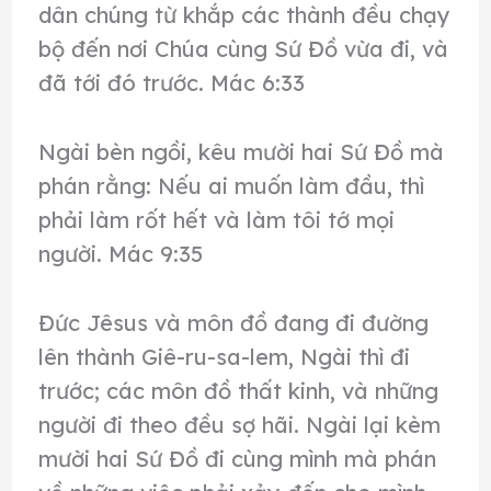
dân chúng từ khắp các thành đều chạy
bộ đến nơi Chúa cùng Sứ Đồ vừa đi, và
đã tới đó trước. Mác 6:33
Ngài bèn ngồi, kêu mười hai Sứ Đồ mà
phán rằng: Nếu ai muốn làm đầu, thì
phải làm rốt hết và làm tôi tớ mọi
người. Mác 9:35
Đức Jêsus và môn đồ đang đi đường
lên thành Giê-ru-sa-lem, Ngài thì đi
trước; các môn đồ thất kinh, và những
người đi theo đều sợ hãi. Ngài lại kèm
mười hai Sứ Đồ đi cùng mình mà phán