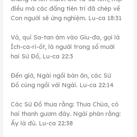
điều mà các đấng tiên tri đã chép về
Con người sẽ ứng nghiệm. Lu-ca 18:31
Vả, quỉ Sa-tan ám vào Giu-đa, gọi là
Ích-ca-ri-ốt, là người trong số mười
hai Sứ Đồ, Lu-ca 22:3
Đến giờ, Ngài ngồi bàn ăn, các Sứ
Đồ cùng ngồi với Ngài. Lu-ca 22:14
Các Sứ Đồ thưa rằng: Thưa Chúa, có
hai thanh gươm đây. Ngài phán rằng:
Ấy là đủ. Lu-ca 22:38