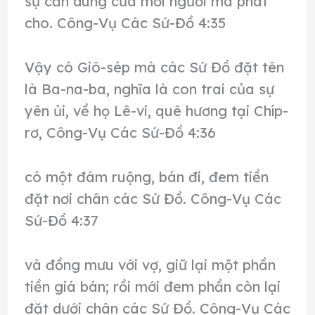
sự cần dùng của mỗi người mà phát
cho. Công-Vụ Các Sứ-Đồ 4:35
Vậy có Giô-sép mà các Sứ Đồ đặt tên
là Ba-na-ba, nghĩa là con trai của sự
yên ủi, về họ Lê-vi, quê hương tại Chíp-
rơ, Công-Vụ Các Sứ-Đồ 4:36
có một đám ruộng, bán đi, đem tiền
đặt nơi chân các Sứ Đồ. Công-Vụ Các
Sứ-Đồ 4:37
và đồng mưu với vợ, giữ lại một phần
tiền giá bán; rồi mới đem phần còn lại
đặt dưới chân các Sứ Đồ. Công-Vụ Các