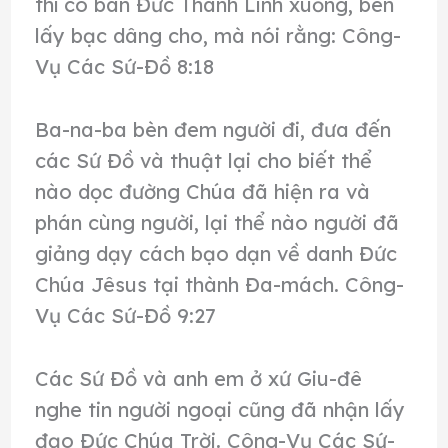
thì có ban Đức Thánh Linh xuống, bèn
lấy bạc dâng cho, mà nói rằng: Công-
Vụ Các Sứ-Đồ 8:18
Ba-na-ba bèn đem người đi, đưa đến
các Sứ Đồ và thuật lại cho biết thể
nào dọc đường Chúa đã hiện ra và
phán cùng người, lại thể nào người đã
giảng dạy cách bạo dạn về danh Đức
Chúa Jêsus tại thành Đa-mách. Công-
Vụ Các Sứ-Đồ 9:27
Các Sứ Đồ và anh em ở xứ Giu-đê
nghe tin người ngoại cũng đã nhận lấy
đạo Đức Chúa Trời. Công-Vụ Các Sứ-