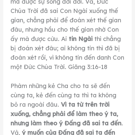
mà được sự sống đời đời. Vả, Ðức
Chúa Trời đã sai Con Ngài xuống thế
gian, chẳng phải để đoán xét thế gian
đâu, nhưng hầu cho thế gian nhờ Con
ấy mà được cứu. Ai
tin Ngài
thì chẳng
bị đoán xét đâu; ai không tin thì đã bị
đoán xét rồi, vì không tin đến danh Con
một Ðức Chúa Trời. Giăng 3:16-18
Phàm những kẻ Cha cho ta sẽ đến
cùng ta, kẻ đến cùng ta thì ta không
bỏ ra ngoài đâu.
Vì ta từ trên trời
xuống, chẳng phải để làm theo ý ta,
nhưng làm theo ý Ðấng đã sai ta đến
.
Vả,
ý muốn của Ðấng đã sai ta đến