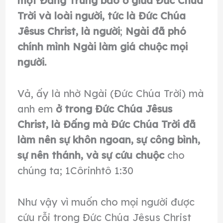
một Ðấng Trung bảo ở giữa Ðức Chúa
Trời và loài người, tức là Ðức Chúa
Jêsus Christ, là người
;
Ngài đã phó
chính mình Ngài làm giá chuộc mọi
người.
Vả, ấy là nhờ Ngài (Đức Chúa Trời) mà
anh em
ở trong
Ðức Chúa Jêsus
Christ, là Ðấng mà Ðức Chúa Trời đã
làm nên
sự khôn ngoan, sự công bình,
sự nên thánh, và sự cứu chuộc
cho
chúng ta; 1Côrinhtô 1:30
Như vậy vì muốn cho mọi người được
cứu rỗi trong Đức Chúa Jêsus Christ