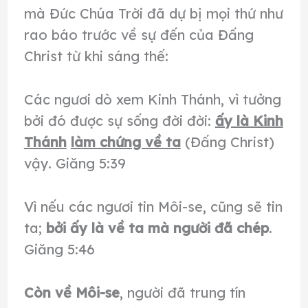
mà Đức Chúa Trời đã dự bị mọi thứ như
rao báo trước về sự đến của Đấng
Christ từ khi sáng thế:
Các ngươi dò xem Kinh Thánh, vì tưởng
bởi đó được sự sống đời đời:
ấy là Kinh
Thánh
làm chứng về ta
(Đấng Christ)
vậy. Giăng 5:39
Vì nếu các ngươi tin Môi-se, cũng sẽ tin
ta;
bởi ấy là về ta mà người đã chép
.
Giăng 5:46
Còn về Môi-se
, người đã trung tín