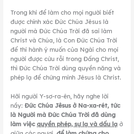
Trong khi để làm cho mọi người biết
được chính xác Đức Chúa Jêsus là
người mà Đức Chúa Trời đã sai làm
Christ và Chúa, là Con Đức Chúa Trời
để thi hành ý muốn của Ngài cho mọi
người được cứu rỗi trong Đấng Christ,
thì Đức Chúa Trời dùng quyền năng và
phép lạ để chứng minh Jêsus là Christ.
Hỡi người Y-sơ-ra-ên, hãy nghe lời
nầy:
Ðức Chúa Jêsus ở Na-xa-rét, tức
là Người mà Ðức Chúa Trời đã dùng
làm việc
quyền phép, sự lạ và dấu lạ
ở
giữa các ngươi,
để làm chứng cho