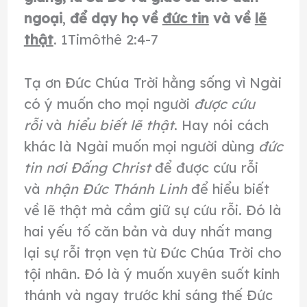
ngoại
,
để dạy họ về
đức tin
và về
lẽ
thật
. 1Timôthê 2:4-7
Tạ ơn Đức Chúa Trời hằng sống vì Ngài
có ý muốn cho mọi người
được cứu
rỗi
và
hiểu biết lẽ thật
. Hay nói cách
khác là Ngài muốn mọi người dùng
đức
tin nơi Đấng Christ
để được cứu rỗi
và
nhận Đức Thánh Linh
để hiểu biết
về lẽ thật mà cầm giữ sự cứu rỗi. Đó là
hai yếu tố căn bản và duy nhất mang
lại sự rỗi trọn vẹn từ Đức Chúa Trời cho
tội nhân. Đó là ý muốn xuyên suốt kinh
thánh và ngay trước khi sáng thế Đức