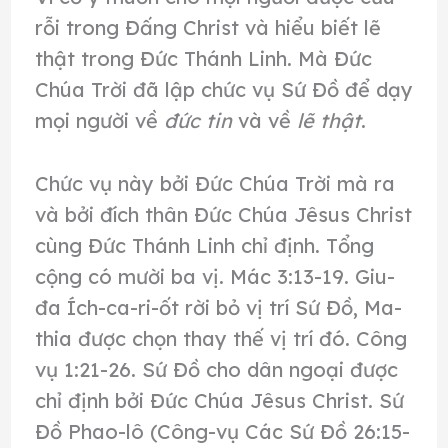
rỗi trong Đấng Christ và hiểu biết lẽ
thật trong Đức Thánh Linh. Mà Đức
Chúa Trời đã lập chức vụ Sứ Đồ để dạy
mọi người về
đức tin
và về
lẽ thật
.
Chức vụ này bởi Đức Chúa Trời mà ra
và bởi đích thân Đức Chúa Jêsus Christ
cùng Đức Thánh Linh chỉ định. Tổng
cộng có mười ba vị. Mác 3:13-19. Giu-
đa Ích-ca-ri-ốt rời bỏ vị trí Sứ Đồ, Ma-
thia được chọn thay thế vị trí đó. Công
vụ 1:21-26. Sứ Đồ cho dân ngoại được
chỉ định bởi Đức Chúa Jêsus Christ. Sứ
Đồ Phao-lô (Công-vụ Các Sứ Đồ 26:15-