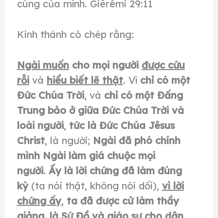
cùng của mình. Giêrêmi 29:11
Kinh thánh có chép rằng:
Ngài muốn
cho mọi người
được cứu
rỗi
và
hiểu biết lẽ thật
. Vì
chỉ có một
Ðức Chúa Trời
, và
chỉ có một Ðấng
Trung bảo ở giữa Ðức Chúa Trời và
loài người
,
tức là Ðức Chúa Jêsus
Christ
, là người;
Ngài đã phó chính
mình Ngài làm giá chuộc mọi
người
.
Ấy là lời chứng đã làm đúng
kỳ
(ta nói thật, không nói dối),
vì lời
chứng ấy
,
ta đã được cử làm thầy
giảng, là Sứ Đồ và giáo sư cho dân