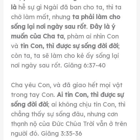
là
hễ sự gì Ngài đã ban cho ta, thì ta
chớ làm mất, nhưng
ta phải làm cho
sống lại nơi ngày sau rốt
.
Ðây là ý
muốn của Cha ta
, phàm ai nhìn Con
và
tin Con, thì được sự sống đời đời
;
còn ta, ta sẽ làm cho kẻ ấy sống lại
nơi ngày sau rốt. Giăng 6:37-40
Cha yêu Con, và đã giao hết mọi vật
trong tay Con.
Ai tin Con, thì được sự
sống đời đời
; ai không chịu tin Con, thì
chẳng thấy sự sống đâu, nhưng cơn
thạnh nộ của Ðức Chúa Trời vẫn ở trên
người đó. Giăng 3:35-36