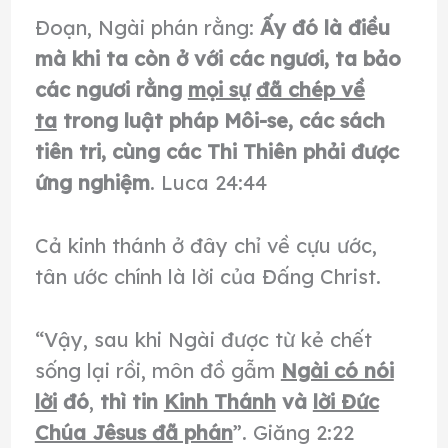
Ðoạn, Ngài phán rằng:
Ấy đó là điều
mà khi ta còn ở với các ngươi, ta bảo
các ngươi
rằng
mọi sự
đã chép về
ta
trong luật pháp Môi-se, các sách
tiên tri, cùng các Thi Thiên phải được
ứng nghiệm
. Luca 24:44
Cả kinh thánh ở đây chỉ về cựu ước,
tân ước chính là lời của Đấng Christ.
“Vậy, sau khi Ngài được từ kẻ chết
sống lại rồi, môn đồ gẫm
Ngài có nói
lời
đó
,
thì tin
Kinh Thánh
và
lời Ðức
Chúa Jêsus đã phán
”. Giăng 2:22