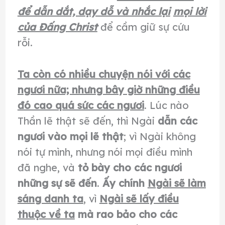
để dẫn dắt, dạy dỗ và nhắc lại
mọi lời
của Đấng Christ
để cầm giữ sự cứu
rỗi.
Ta còn có nhiều chuyện nói với các
ngươi nữa; nhưng bây giờ những điều
đó cao quá sức các ngươi
. Lúc nào
Thần lẽ thật sẽ đến, thì Ngài
dẫn các
ngươi vào mọi lẽ thật
; vì Ngài không
nói tự mình, nhưng nói mọi điều mình
đã nghe, và
tỏ bày cho các ngươi
những sự sẽ đến
.
Ấy chính
Ngài sẽ làm
sáng danh ta
, vì
Ngài sẽ lấy điều
thuộc về ta
mà rao bảo cho các