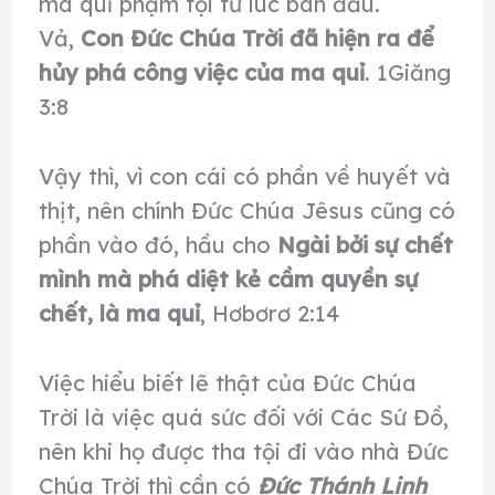
ma quỉ phạm tội từ lúc ban đầu.
Vả,
Con Ðức Chúa Trời đã hiện ra để
hủy phá công việc của ma quỉ
. 1Giăng
3:8
Vậy thì, vì con cái có phần về huyết và
thịt, nên chính Ðức Chúa Jêsus cũng có
phần vào đó, hầu cho
Ngài bởi sự chết
mình mà phá diệt kẻ cầm quyền sự
chết, là ma quỉ
, Hơbơrơ 2:14
Việc hiểu biết lẽ thật của Đức Chúa
Trời là việc quá sức đối với Các Sứ Đồ,
nên khi họ được tha tội đi vào nhà Đức
Chúa Trời thì cần có
Đức Thánh Linh