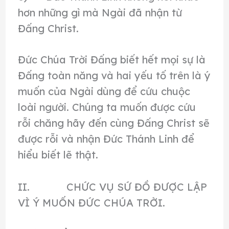
hơn những gì mà Ngài đã nhận từ
Đấng Christ.
Đức Chúa Trời Đấng biết hết mọi sự là
Đấng toàn năng và hai yếu tố trên là ý
muốn của Ngài dùng để cứu chuộc
loài người. Chúng ta muốn được cứu
rỗi chăng hãy đến cùng Đấng Christ sẽ
được rỗi và nhận Đức Thánh Linh để
hiểu biết lẽ thật.
II. CHỨC VỤ SỨ ĐỒ ĐƯỢC LẬP
VÌ Ý MUỐN ĐỨC CHÚA TRỜI.