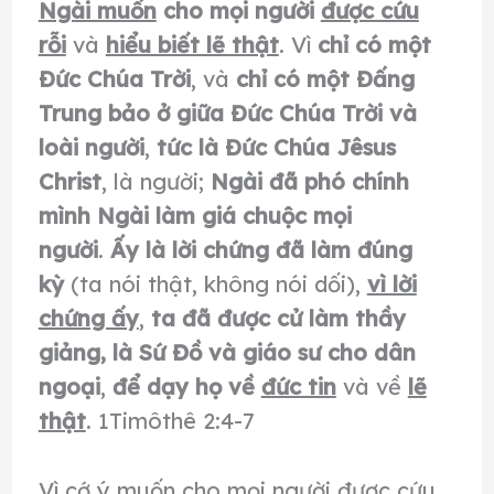
Ngài muốn
cho mọi người
được cứu
rỗi
và
hiểu biết lẽ thật
. Vì
chỉ có một
Ðức Chúa Trời
, và
chỉ có một Ðấng
Trung bảo ở giữa Ðức Chúa Trời và
loài người
,
tức là Ðức Chúa Jêsus
Christ
, là người;
Ngài đã phó chính
mình Ngài làm giá chuộc mọi
người
.
Ấy là lời chứng đã làm đúng
kỳ
(ta nói thật, không nói dối),
vì lời
chứng ấy
,
ta đã được cử làm thầy
giảng, là Sứ Đồ và giáo sư cho dân
ngoại
,
để dạy họ về
đức tin
và về
lẽ
thật
. 1Timôthê 2:4-7
Vì cớ ý muốn cho mọi người được cứu