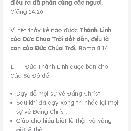
điều ta đã phán cùng các ngươi
.
Giăng 14:26
Vì hết thảy kẻ nào được
Thánh Linh
của Ðức Chúa Trời dắt dẫn, đều là
con của Ðức Chúa Trời
. Roma 8:14
1. Đức Thánh Linh được ban cho
Các Sứ Đồ để
Dạy dỗ mọi sự về Đấng Christ.
Sau khi đã dạy xong thì nhắc lại mọi
sự về Đấng Christ.
Giúp cho hiểu biết lẽ thật và vâng
giữ lẽ thật.