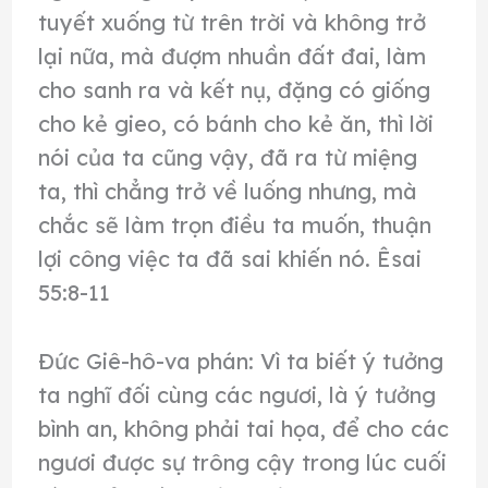
tuyết xuống từ trên trời và không trở
lại nữa, mà đượm nhuần đất đai, làm
cho sanh ra và kết nụ, đặng có giống
cho kẻ gieo, có bánh cho kẻ ăn, thì lời
nói của ta cũng vậy, đã ra từ miệng
ta, thì chẳng trở về luống nhưng, mà
chắc sẽ làm trọn điều ta muốn, thuận
lợi công việc ta đã sai khiến nó. Êsai
55:8-11
Ðức Giê-hô-va phán: Vì ta biết ý tưởng
ta nghĩ đối cùng các ngươi, là ý tưởng
bình an, không phải tai họa, để cho các
ngươi được sự trông cậy trong lúc cuối