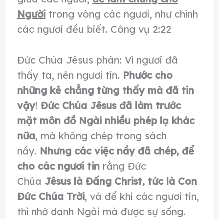
Người
trong vòng các ngươi, như chính
các ngươi đều biết. Công vụ 2:22
Ðức Chúa Jêsus phán: Vì ngươi đã
thấy ta, nên ngươi tin.
Phước cho
những kẻ chẳng từng thấy mà đã tin
vậy
!
Ðức Chúa Jêsus đã làm trước
mặt môn đồ Ngài nhiều phép lạ khác
nữa
, mà không chép trong sách
nầy.
Nhưng các việc nầy đã chép, để
cho các ngươi tin
rằng Ðức
Chúa
Jêsus là Ðấng Christ, tức là Con
Ðức Chúa Trời
, và để khi các ngươi tin,
thì nhờ danh Ngài mà được sự sống.