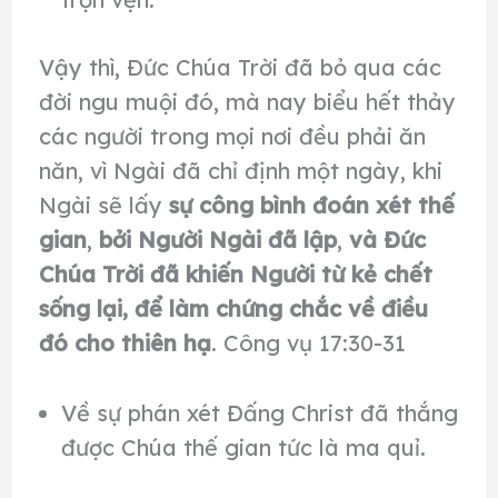
Vậy thì, Ðức Chúa Trời đã bỏ qua các
đời ngu muội đó, mà nay biểu hết thảy
các người trong mọi nơi đều phải ăn
năn, vì Ngài đã chỉ định một ngày, khi
Ngài sẽ lấy
sự công bình đoán xét thế
gian
,
bởi Người Ngài đã lập
,
và Ðức
Chúa Trời đã khiến
Người từ kẻ chết
sống lại, để làm chứng chắc về điều
đó cho thiên hạ
. Công vụ 17:30-31
Về sự phán xét Đấng Christ đã thắng
được Chúa thế gian tức là ma quỉ.